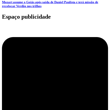
Mozart assume o Goiás após saída de Daniel Paulista e terá missão de
recolocar Verdão nos trilhos
Espaço publicidade