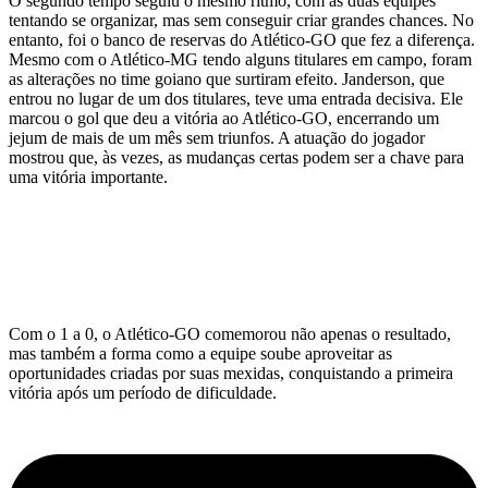
O segundo tempo seguiu o mesmo ritmo, com as duas equipes
tentando se organizar, mas sem conseguir criar grandes chances. No
entanto, foi o banco de reservas do Atlético-GO que fez a diferença.
Mesmo com o Atlético-MG tendo alguns titulares em campo, foram
as alterações no time goiano que surtiram efeito. Janderson, que
entrou no lugar de um dos titulares, teve uma entrada decisiva. Ele
marcou o gol que deu a vitória ao Atlético-GO, encerrando um
jejum de mais de um mês sem triunfos. A atuação do jogador
mostrou que, às vezes, as mudanças certas podem ser a chave para
uma vitória importante.
Com o 1 a 0, o Atlético-GO comemorou não apenas o resultado,
mas também a forma como a equipe soube aproveitar as
oportunidades criadas por suas mexidas, conquistando a primeira
vitória após um período de dificuldade.