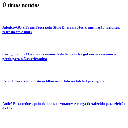
Últimas notícias
Atlético-GO x Ponte Preta pela Série B: escalações, transmissão, palpites,
retrospecto e mais
Castigo no fim! Com um a menos, Vila Nova sofre gol nos acréscimos e
perde para o Novorizontino
Cria do Goiás conquista artilharia e título no futebol português
André Pitta reúne apoio de todos os votantes e chega fortalecido para eleição
da FGF