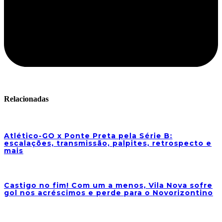
Relacionadas
Atlético-GO x Ponte Preta pela Série B:
escalações, transmissão, palpites, retrospecto e
mais
Castigo no fim! Com um a menos, Vila Nova sofre
gol nos acréscimos e perde para o Novorizontino