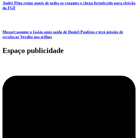
André Pitta reúne apoio de todos os votantes e chega fortalecido para eleição
da FGF
Mozart assume o Goiás após saída de Daniel Paulista e terá missão de
recolocar Verdão nos trilhos
Espaço publicidade