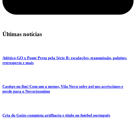
Últimas notícias
Atlético-GO x Ponte Preta pela Série B: escalações, transmissão, palpites,
retrospecto e mais
Castigo no fim! Com um a menos, Vila Nova sofre gol nos acréscimos e
perde para o Novorizontino
Cria do Goiás conquista artilharia e título no futebol português