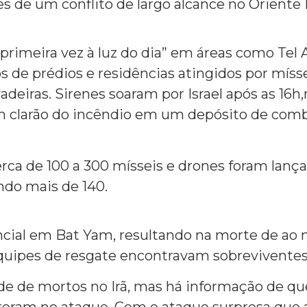
s de um conflito de largo alcance no Oriente
primeira vez à luz do dia” em áreas como Tel 
s de prédios e residências atingidos por mísse
eiras. Sirenes soaram por Israel após as 16h,n
clarão do incêndio em um depósito de combust
ca de 100 a 300 mísseis e drones foram lançad
ndo mais de 140.
ncial em Bat Yam, resultando na morte de ao m
uipes de resgate encontravam sobreviventes
de de mortos no Irã, mas há informação de qu
orreram no ataque. Com o ataque surpresa que 