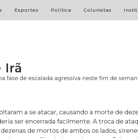
s
Esportes
Política
Colunistas
Insti
 Irã
uma fase de escalada agressiva neste fim de sema
ã voltaram a se atacar, causando a morte de de
ria ser encerrada facilmente. A troca de ataq
dezenas de mortos de ambos os lados, sirenes 