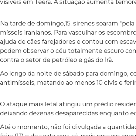
visíveis em Teerã. A situação aumenta temore
Na tarde de domingo,15, sirenes soaram “pela 
mísseis iranianos. Para vasculhar os escombro
ajuda de cães farejadores e contou com escavad
podem observar o céu totalmente escuro com 
contra o setor de petróleo e gás do Irã.
Ao longo da noite de sábado para domingo, cer
antimísseis, matando ao menos 10 civis e feri
O ataque mais letal atingiu um prédio reside
deixando dezenas desaparecidas enquanto eq
Até o momento, não foi divulgada a quantida
feira (13) e de sexta para cá, mais pessoas m