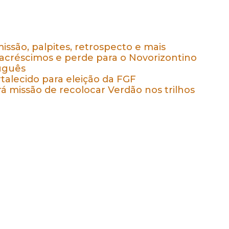
issão, palpites, retrospecto e mais
 acréscimos e perde para o Novorizontino
tuguês
talecido para eleição da FGF
rá missão de recolocar Verdão nos trilhos