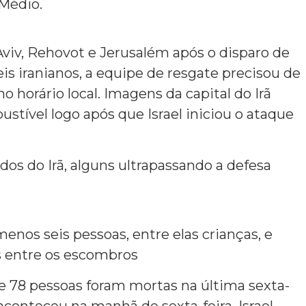
 Médio.
Aviv, Rehovot e Jerusalém após o disparo de
is iranianos, a equipe de resgate precisou de
o horário local. Imagens da capital do Irã
ível logo após que Israel iniciou o ataque
os do Irã, alguns ultrapassando a defesa
enos seis pessoas, entre elas crianças, e
 entre os escombros
e 78 pessoas foram mortas na última sexta-
aconteceu na manhã de sexta-feira, Israel