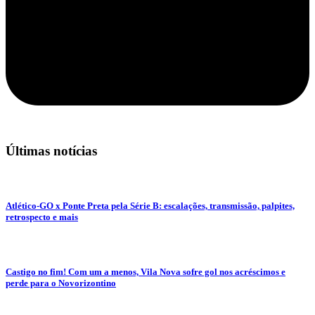
Últimas notícias
Atlético-GO x Ponte Preta pela Série B: escalações, transmissão, palpites,
retrospecto e mais
Castigo no fim! Com um a menos, Vila Nova sofre gol nos acréscimos e
perde para o Novorizontino