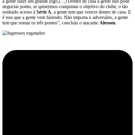
a gente fazer um grande jogo.[…] Dentro de casa a gente não pode
negociar ponto, se quisermos conquistar o objetivo do clube, o tão
sonhado acesso à
Série A
, a gente tem que vencer dentro de casa. E
é isso que a gente vem fazendo. Não importa o adversário, a gente
tem que somar os três pontos”, concluiu o atacante
Alesson.