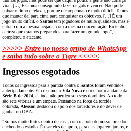
últimos jogos, mas pode ser que daqui a pouco a gente não consiga
virar. […] Estamos conseguindo fazer os gols e vencer. Não pode
baixar o ritmo e relaxar, porque o campeonato é muito difícil. Temos
que manter daí para cima para conquistar os objetivos. […] É um
jogo muito difícil, o
Santos
tem jogadores de muita qualidade, mas é
entrar com a mesma pegada, com a mesma concentração. Eu tenho
certeza que estamos preparados para fazer um grande jogo”,
completou o atacante.
>>>>> Entre no nosso grupo de WhatsApp
e saiba tudo sobre o Tigre <<<<<
Ingressos esgotados
Todos os ingressos para a partida contra o
Santos
foram vendidos
antecipadamente. Em resumo, o
Vila Nova
é o melhor mandante da
Série B de 2024
, e ainda não perdeu sob seus domínios. Ao todo
são sete vitórias e um empate. Pensando na força da torcida
colorada,
Alesson
destacou o apoio dos torcedores e do dever de
ganhar no OBA.
“Somos muito fortes dentro de casa, com o apoio do nosso torcedor
enchendo o estádio. É usar eles de apoio, para eles jogarem juntos, e