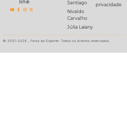
line
Santiago
privacidade
Nivaldo
Carvalho
Júlia Laiany
© 2021-2026 , Feras do Esporte- Todos os direitos reservados.