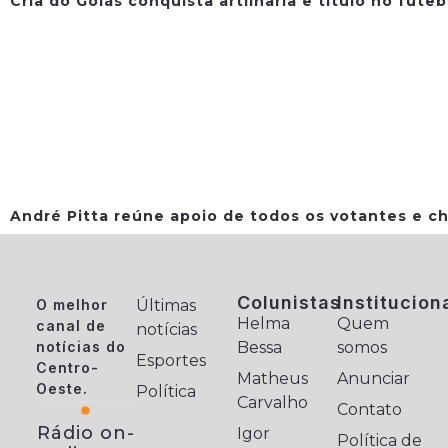
Cria do Goiás conquista artilharia e título no fute
André Pitta reúne apoio de todos os votantes e ch
Colunistas
Institucion
O melhor
Últimas
Helma
Quem
canal de
notícias
notícias do
Bessa
somos
Esportes
Centro-
Matheus
Anunciar
Oeste.
Política
Carvalho
Contato
Rádio on-
Igor
Política de