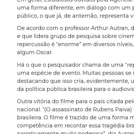
uma forma diferente, em diálogo com um pre
público, o que já, de antemão, representa vi
De acordo com o professor Arthur Autran, d
e que lidera grupo de pesquisa sobre cinem
repercussão é “enorme” em diversos nívei
algum Oscar.
Há o que o pesquisador chama de uma “reper
uma espécie de evento. Muitas pessoas se i
destacando que isso cria, evidentemente, 
da política pública brasileira para o audiovis
Outra vitória do filme para o país citada p
nacional. “(O assassinato de Rubens Paiva) 
brasileira. O filme é trazido de uma form
competência em recontar essa tragédia bras
narrativamente muito poderosa”, diz Autra