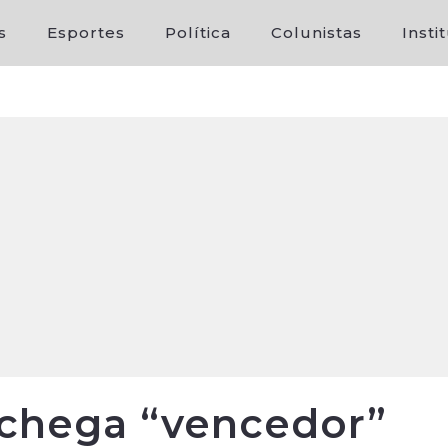
s
Esportes
Política
Colunistas
Insti
 chega “vencedor”