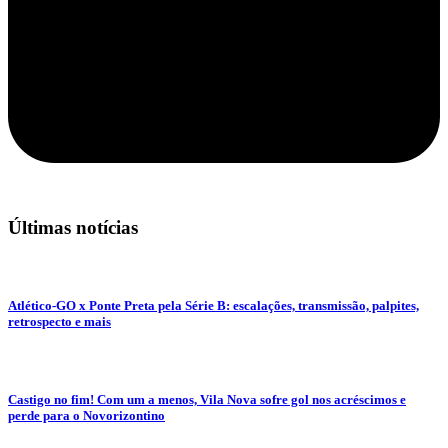
Últimas notícias
Atlético-GO x Ponte Preta pela Série B: escalações, transmissão, palpites,
retrospecto e mais
Castigo no fim! Com um a menos, Vila Nova sofre gol nos acréscimos e
perde para o Novorizontino