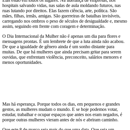
Elas estão em todos os lugares. Na liderança de empresas, nos
hospitais salvando vidas, nas salas de aula moldando futuros, nas
ruas lutando por direitos. Elas fazem ciência, arte, política. São
mães, filhas, irmãs, amigas. São guerreiras de batalhas invisíveis,
carregando nos ombros o peso de séculos de desigualdade e, mesmo
assim, seguindo em frente com coragem e determinação.
O Dia Internacional da Mulher não é apenas um dia para flores e
mensagens prontas. É um lembrete de que a luta ainda não acabou.
De que a igualdade de gênero ainda é um sonho distante para
muitas. De que há mulheres que ainda precisam gritar para serem
ouvidas, que enfrentam violência, preconceito, salários menores e
menos oportunidades.
Mas há esperança. Porque todos os dias, em pequenos e grandes
gestos, as mulheres mudam o mundo. E se hoje podemos votar,
estudar, trabalhar e ocupar espaços que antes nos eram negados, é
porque outras mulheres vieram antes de nós e abriram caminho.
Que este 8 de março seja mais do que uma data. Que seja um