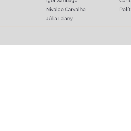
Igor Santiago
Cont
Nivaldo Carvalho
Polít
Júlia Laiany