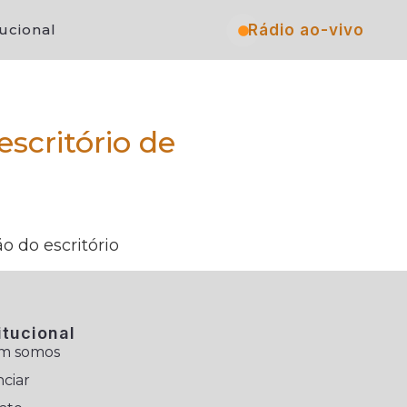
Rádio ao-vivo
tucional
scritório de
o do escritório
itucional
m somos
ciar