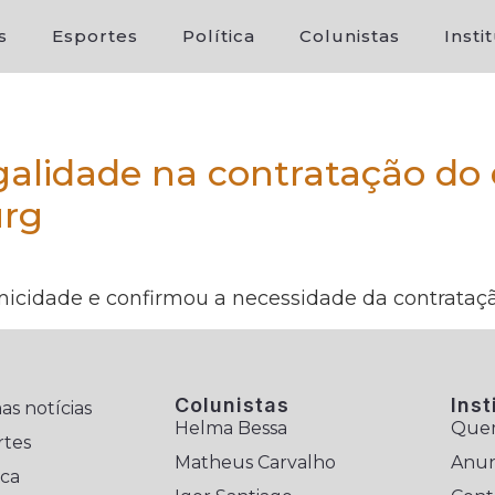
s
Esportes
Política
Colunistas
Insti
lidade na contratação do e
urg
micidade e confirmou a necessidade da contrataçã
Colunistas
Inst
as notícias
Helma Bessa
Que
rtes
Matheus Carvalho
Anun
ica