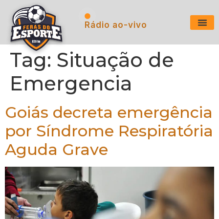
Rádio ao-vivo
Tag:
Situação de
Emergencia
Goiás decreta emergência
por Síndrome Respiratória
Aguda Grave