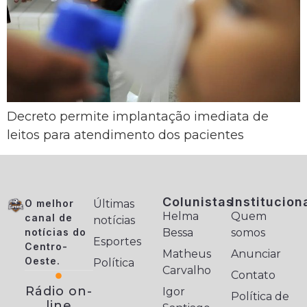
Decreto permite implantação imediata de
leitos para atendimento dos pacientes
Colunistas
Institucion
O melhor
Últimas
Helma
Quem
canal de
notícias
notícias do
Bessa
somos
Esportes
Centro-
Matheus
Anunciar
Oeste.
Política
Carvalho
Contato
Rádio on-
Igor
Política de
line