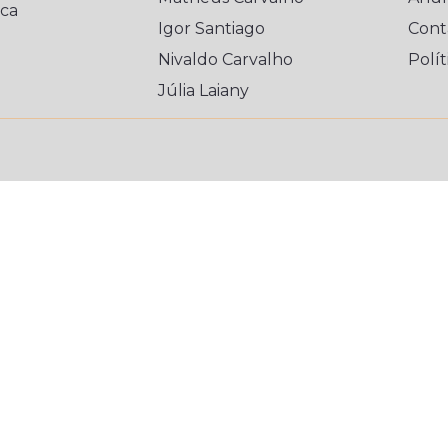
ica
Igor Santiago
Cont
Nivaldo Carvalho
Polít
Júlia Laiany