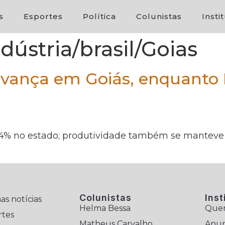
s
Esportes
Política
Colunistas
Insti
ústria/brasil/Goias
avança em Goiás, enquanto 
0,4% no estado; produtividade também se manteve 
Colunistas
Inst
as notícias
Helma Bessa
Que
rtes
Matheus Carvalho
Anun