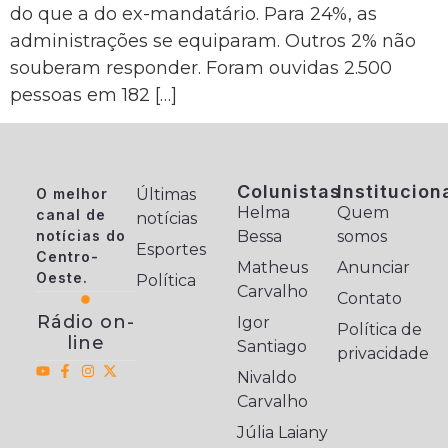
do que a do ex-mandatário. Para 24%, as
administrações se equiparam. Outros 2% não
souberam responder. Foram ouvidas 2.500
pessoas em 182 […]
Colunistas
Institucion
O melhor
Últimas
Helma
Quem
canal de
notícias
notícias do
Bessa
somos
Esportes
Centro-
Matheus
Anunciar
Oeste.
Política
Carvalho
Contato
Rádio on-
Igor
Política de
line
Santiago
privacidade
Nivaldo
Carvalho
Júlia Laiany