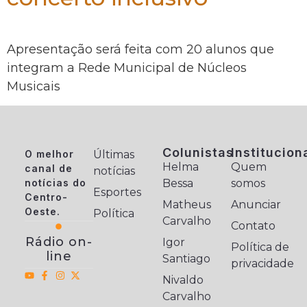
Apresentação será feita com 20 alunos que
integram a Rede Municipal de Núcleos
Musicais
Colunistas
Institucion
O melhor
Últimas
Helma
Quem
canal de
notícias
notícias do
Bessa
somos
Esportes
Centro-
Matheus
Anunciar
Oeste.
Política
Carvalho
Contato
Rádio on-
Igor
Política de
line
Santiago
privacidade
Nivaldo
Carvalho