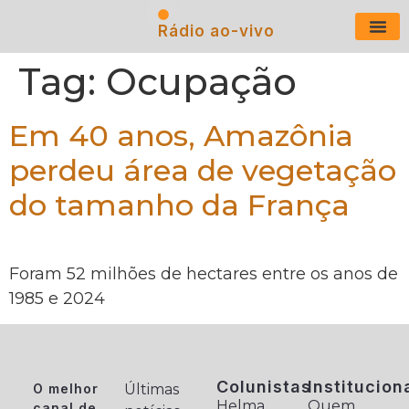
Rádio ao-vivo
Últimas N
Tag:
Ocupação
Em 40 anos, Amazônia
perdeu área de vegetação
do tamanho da França
Foram 52 milhões de hectares entre os anos de
1985 e 2024
Colunistas
Institucion
O melhor
Últimas
Helma
Quem
canal de