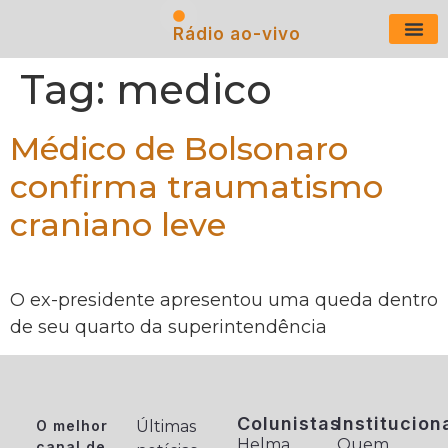
Rádio ao-vivo
Últimas N
Tag:
medico
Médico de Bolsonaro
confirma traumatismo
craniano leve
O ex-presidente apresentou uma queda dentro
de seu quarto da superintendência
Colunistas
Institucion
O melhor
Últimas
Helma
Quem
canal de