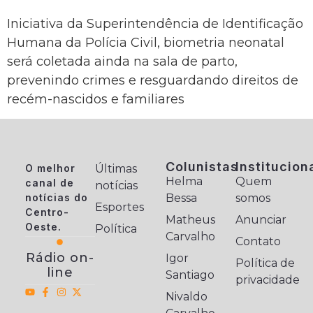
Iniciativa da Superintendência de Identificação
Humana da Polícia Civil, biometria neonatal
será coletada ainda na sala de parto,
prevenindo crimes e resguardando direitos de
recém-nascidos e familiares
Colunistas
Institucion
O melhor
Últimas
Helma
Quem
canal de
notícias
notícias do
Bessa
somos
Esportes
Centro-
Matheus
Anunciar
Oeste.
Política
Carvalho
Contato
Rádio on-
Igor
Política de
line
Santiago
privacidade
Nivaldo