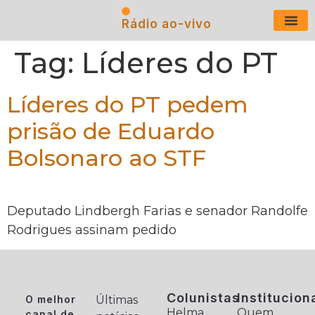
Rádio ao-vivo
Últimas N
Tag:
Líderes do PT
Líderes do PT pedem
prisão de Eduardo
Bolsonaro ao STF
Deputado Lindbergh Farias e senador Randolfe
Rodrigues assinam pedido
Colunistas
Institucion
O melhor
Últimas
Helma
Quem
canal de