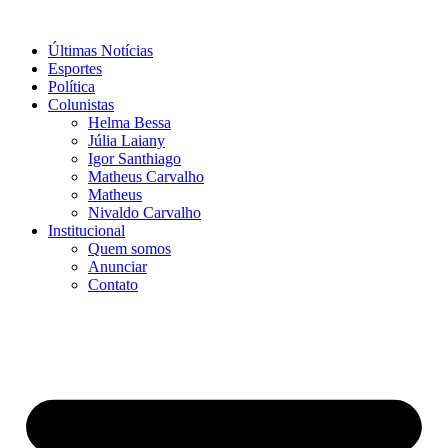
Ir
para
Últimas Notícias
o
Esportes
conteúdo
Política
Colunistas
Helma Bessa
Júlia Laiany
Igor Santhiago
Matheus Carvalho
Matheus
Nivaldo Carvalho
Institucional
Quem somos
Anunciar
Contato