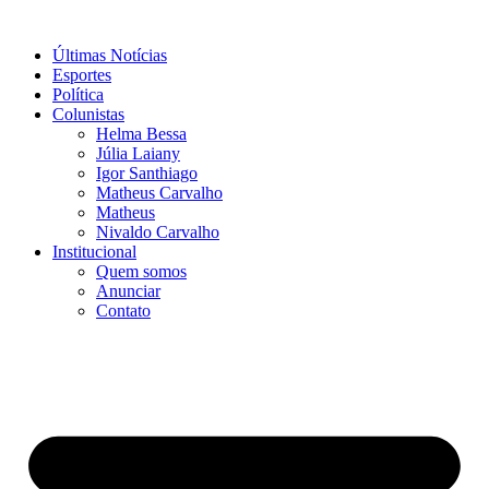
Ir
para
Últimas Notícias
o
Esportes
conteúdo
Política
Colunistas
Helma Bessa
Júlia Laiany
Igor Santhiago
Matheus Carvalho
Matheus
Nivaldo Carvalho
Institucional
Quem somos
Anunciar
Contato