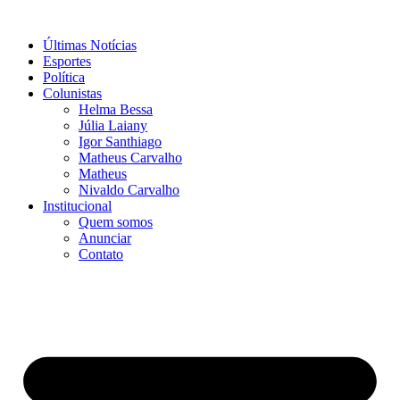
Ir
para
Últimas Notícias
o
Esportes
conteúdo
Política
Colunistas
Helma Bessa
Júlia Laiany
Igor Santhiago
Matheus Carvalho
Matheus
Nivaldo Carvalho
Institucional
Quem somos
Anunciar
Contato