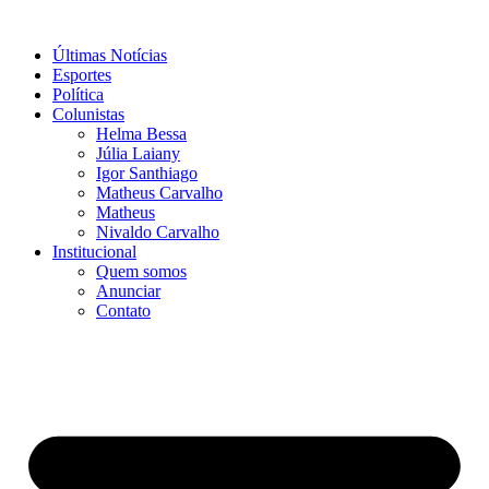
Ir
para
Últimas Notícias
o
Esportes
conteúdo
Política
Colunistas
Helma Bessa
Júlia Laiany
Igor Santhiago
Matheus Carvalho
Matheus
Nivaldo Carvalho
Institucional
Quem somos
Anunciar
Contato