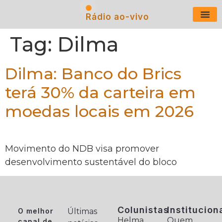
Rádio ao-vivo
Últimas N
Tag:
Dilma
Dilma: Banco do Brics
terá 30% da carteira em
moedas locais em 2026
Movimento do NDB visa promover
desenvolvimento sustentável do bloco
Colunistas
Institucion
O melhor
Últimas
Helma
Quem
canal de