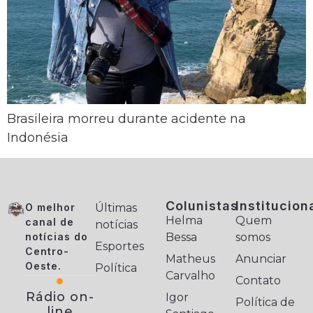
Brasileira morreu durante acidente na
Indonésia
Colunistas
Institucion
O melhor
Últimas
Helma
Quem
canal de
notícias
notícias do
Bessa
somos
Esportes
Centro-
Matheus
Anunciar
Oeste.
Política
Carvalho
Contato
Rádio on-
Igor
Política de
line