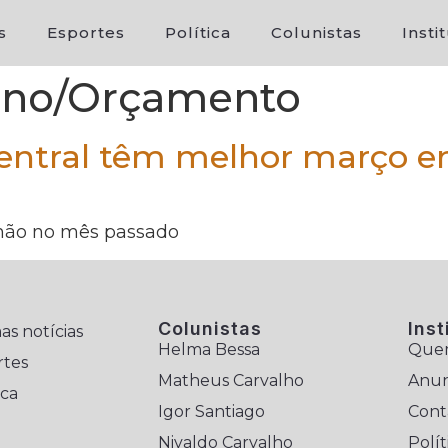
s
Esportes
Política
Colunistas
Insti
rno/Orçamento
entral têm melhor março e
lhão no mês passado
Colunistas
Inst
as notícias
Helma Bessa
Que
rtes
Matheus Carvalho
Anun
ica
Igor Santiago
Cont
Nivaldo Carvalho
Polít