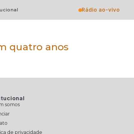
Rádio ao-vivo
tucional
m quatro anos
itucional
m somos
ciar
ato
ica de privacidade