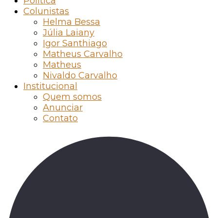
Política
Colunistas
Helma Bessa
Júlia Laiany
Igor Santhiago
Matheus Carvalho
Matheus
Nivaldo Carvalho
Institucional
Quem somos
Anunciar
Contato