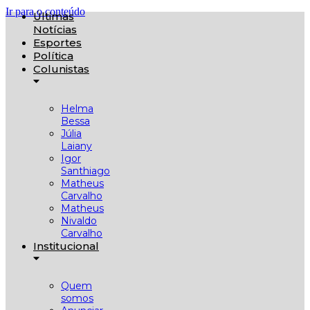
Ir para o conteúdo
Últimas
Notícias
Esportes
Política
Colunistas
Helma
Bessa
Júlia
Laiany
Igor
Santhiago
Matheus
Carvalho
Matheus
Nivaldo
Carvalho
Institucional
Quem
somos