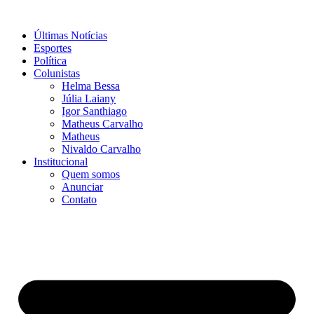
Ir
para
Últimas Notícias
o
Esportes
conteúdo
Política
Colunistas
Helma Bessa
Júlia Laiany
Igor Santhiago
Matheus Carvalho
Matheus
Nivaldo Carvalho
Institucional
Quem somos
Anunciar
Contato