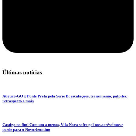
Últimas notícias
Atlético-GO x Ponte Preta pela Série B: escalações, transmissão, palpites,
retrospecto e mais
Castigo no fim! Com um a menos, Vila Nova sofre gol nos acréscimos e
perde para o Novorizontino