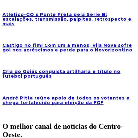
Atlético-GO x Ponte Preta pela Série B:
escalações, transmissão, palpites, retrospecto e
mais
Castigo no fim! Com um a menos, Vila Nova sofre
gol nos acréscimos e perde para o Novorizontino
Cria do Goiás conquista artilharia e título no
futebol português
André Pitta reúne apoio de todos os votantes e
chega fortalecido para eleição da FGF
O melhor canal de notícias do Centro-
Oeste.