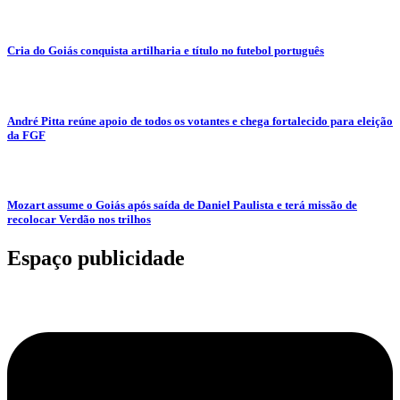
Cria do Goiás conquista artilharia e título no futebol português
André Pitta reúne apoio de todos os votantes e chega fortalecido para eleição
da FGF
Mozart assume o Goiás após saída de Daniel Paulista e terá missão de
recolocar Verdão nos trilhos
Espaço publicidade