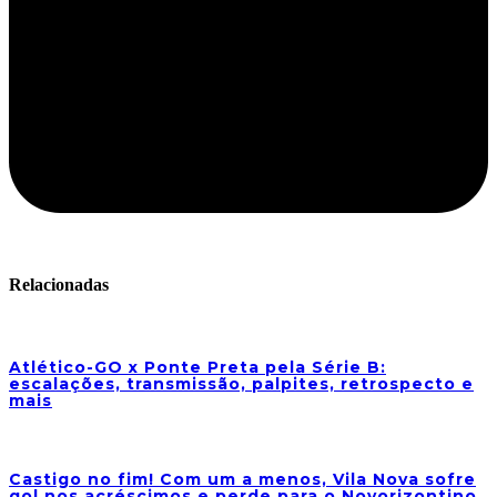
Relacionadas
Atlético-GO x Ponte Preta pela Série B:
escalações, transmissão, palpites, retrospecto e
mais
Castigo no fim! Com um a menos, Vila Nova sofre
gol nos acréscimos e perde para o Novorizontino