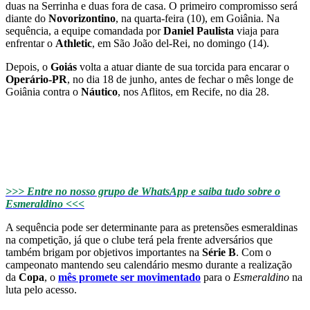
duas na Serrinha e duas fora de casa. O primeiro compromisso será
diante do
Novorizontino
, na quarta-feira (10), em Goiânia. Na
sequência, a equipe comandada por
Daniel Paulista
viaja para
enfrentar o
Athletic
, em São João del-Rei, no domingo (14).
Depois, o
Goiás
volta a atuar diante de sua torcida para encarar o
Operário-PR
, no dia 18 de junho, antes de fechar o mês longe de
Goiânia contra o
Náutico
, nos Aflitos, em Recife, no dia 28.
>>> Entre no nosso grupo de WhatsApp e saiba tudo sobre o
Esmeraldino <<<
A sequência pode ser determinante para as pretensões esmeraldinas
na competição, já que o clube terá pela frente adversários que
também brigam por objetivos importantes na
Série B
. Com o
campeonato mantendo seu calendário mesmo durante a realização
da
Copa
, o
mês promete ser movimentado
para o
Esmeraldino
na
luta pelo acesso.