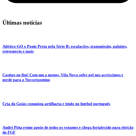
Últimas notícias
Atlético-GO x Ponte Preta pela Série B: escalações, transmissão, palpites,
retrospecto e mais
Castigo no fim! Com um a menos, Vila Nova sofre gol nos acréscimos e
perde para o Novorizontino
Cria do Goiás conquista artilharia e título no futebol português
André Pitta reúne apoio de todos os votantes e chega fortalecido para eleição
da FGF