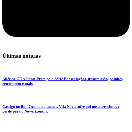
Últimas notícias
Atlético-GO x Ponte Preta pela Série B: escalações, transmissão, palpites,
retrospecto e mais
Castigo no fim! Com um a menos, Vila Nova sofre gol nos acréscimos e
perde para o Novorizontino